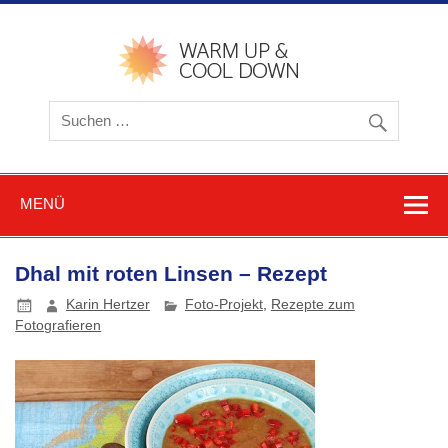
Zum
Inhalt
springen
warmu
cooldow
Blog z
Friere
und
Schwitz
MENÜ
Dhal mit roten Linsen – Rezept
Karin Hertzer
Foto-Projekt
,
Rezepte zum
Fotografieren