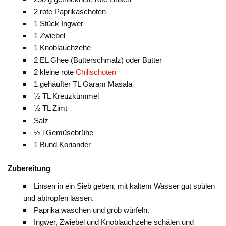
2 rote Paprikaschoten
1 Stück Ingwer
1 Zwiebel
1 Knoblauchzehe
2 EL Ghee (Butterschmalz) oder Butter
2 kleine rote
Chilischoten
1 gehäufter TL Garam Masala
½ TL Kreuzkümmel
½ TL Zimt
Salz
½ l Gemüsebrühe
1 Bund Koriander
Zubereitung
Linsen in ein Sieb geben, mit kaltem Wasser gut spülen
und abtropfen lassen.
Paprika waschen und grob würfeln.
Ingwer, Zwiebel und Knoblauchzehe schälen und