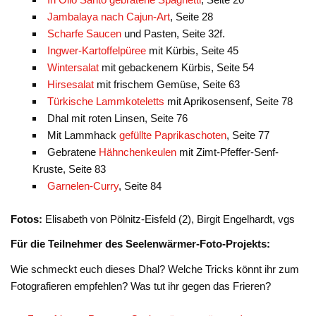
Jambalaya nach Cajun-Art
, Seite 28
Scharfe Saucen
und Pasten, Seite 32f.
Ingwer-Kartoffelpüree
mit Kürbis, Seite 45
Wintersalat
mit gebackenem Kürbis, Seite 54
Hirsesalat
mit frischem Gemüse, Seite 63
Türkische Lammkoteletts
mit Aprikosensenf, Seite 78
Dhal mit roten Linsen, Seite 76
Mit Lammhack
gefüllte Paprikaschoten
, Seite 77
Gebratene
Hähnchenkeulen
mit Zimt-Pfeffer-Senf-
Kruste, Seite 83
Garnelen-Curry
, Seite 84
Fotos:
Elisabeth von Pölnitz-Eisfeld (2), Birgit Engelhardt, vgs
Für die Teilnehmer des Seelenwärmer-Foto-Projekts:
Wie schmeckt euch dieses Dhal? Welche Tricks könnt ihr zum
Fotografieren empfehlen? Was tut ihr gegen das Frieren?