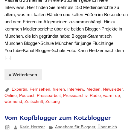
Passend zu meinen 3 Frieren-Büchern gebe ich viele
Interviews. Hier finden Sie mehr als 150 Medienberichte zu
allem, was mit kalten Händen und kalten Füßen im Besonderen
und dem Frieren im Allgemeinen zusammenhängt. Hinzu
kommen Medienberichte über die beiden Blogger-Projekte in
München, die ich gegründet habe: Blogger-Stammtisch
München Blogger-Schule München für junge Flüchtlinge:
YouTube-Kanal Blogger-Schule Foto: Karin Hertzer nach dem
[…]
» Weiterlesen
Expertin
,
Fernsehen
,
frieren
,
Interview
,
Medien
,
Newsletter
,
Online
,
Podcast
,
Pressearbeit
,
Pressearchiv
,
Radio
,
warm-up
,
wärmend
,
Zeitschrift
,
Zeitung
Vom Kopfblogger zum Kotzblogger
Karin Hertzer
Angebote für Blogger
,
Über mich