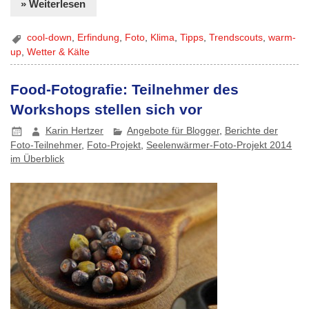
» Weiterlesen
cool-down
,
Erfindung
,
Foto
,
Klima
,
Tipps
,
Trendscouts
,
warm-
up
,
Wetter & Kälte
Food-Fotografie: Teilnehmer des
Workshops stellen sich vor
Karin Hertzer
Angebote für Blogger
,
Berichte der
Foto-Teilnehmer
,
Foto-Projekt
,
Seelenwärmer-Foto-Projekt 2014
im Überblick