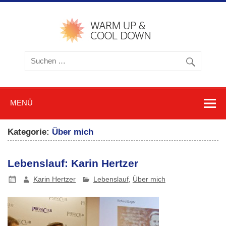
Zum
Inhalt
springen
warmu
cooldow
Blog z
Friere
und
Schwitz
MENÜ
Kategorie:
Über mich
Lebenslauf: Karin Hertzer
Karin Hertzer
Lebenslauf
,
Über mich