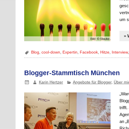
gesc
vertr
um s
» 
Blog
,
cool-down
,
Expertin
,
Facebook
,
Hitze
,
Interview
Blogger-Stammtisch München
Karin Hertzer
Angebote für Blogger
,
Über mi
„War
Blog
triff
Agen
an „B
Richa