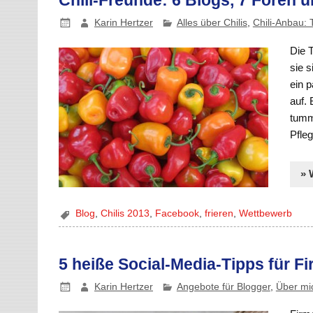
Chili-Freunde: 6 Blogs, 7 Foren 
Karin Hertzer
Alles über Chilis
,
Chili-Anbau: 
Die 
sie 
ein 
auf.
tumm
Pfle
» 
Blog
,
Chilis 2013
,
Facebook
,
frieren
,
Wettbewerb
5 heiße Social-Media-Tipps für F
Karin Hertzer
Angebote für Blogger
,
Über mi