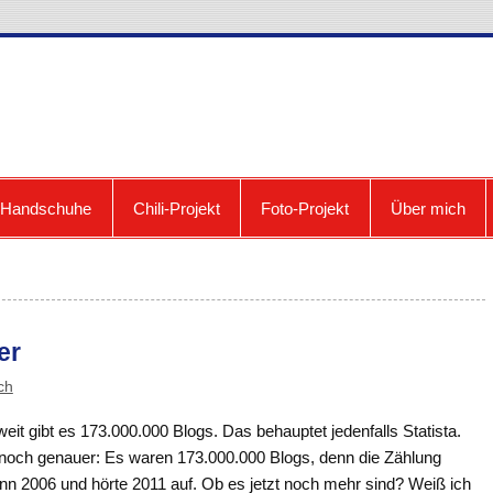
cooldown: Blog zum Fri
e Handschuhe
Chili-Projekt
Foto-Projekt
Über mich
er
ch
eit gibt es 173.000.000 Blogs. Das behauptet jedenfalls Statista.
noch genauer: Es waren 173.000.000 Blogs, denn die Zählung
nn 2006 und hörte 2011 auf. Ob es jetzt noch mehr sind? Weiß ich