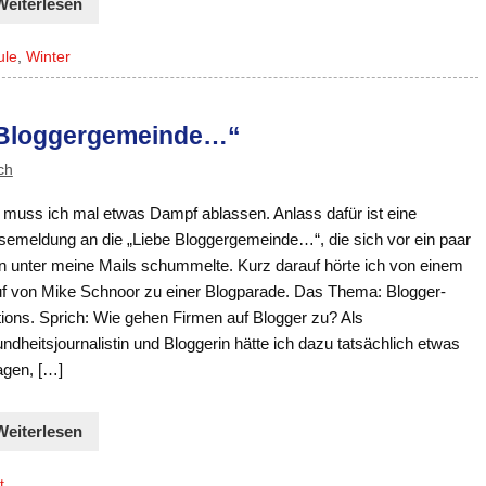
Weiterlesen
ule
,
Winter
e Bloggergemeinde…“
ch
t muss ich mal etwas Dampf ablassen. Anlass dafür ist eine
semeldung an die „Liebe Bloggergemeinde…“, die sich vor ein paar
n unter meine Mails schummelte. Kurz darauf hörte ich von einem
uf von Mike Schnoor zu einer Blogparade. Das Thema: Blogger-
tions. Sprich: Wie gehen Firmen auf Blogger zu? Als
dheitsjournalistin und Bloggerin hätte ich dazu tatsächlich etwas
agen, […]
Weiterlesen
t