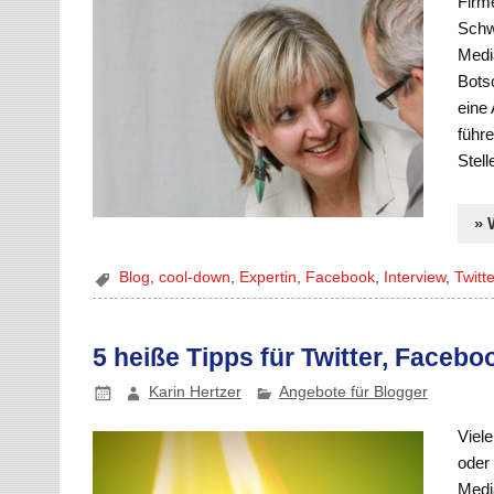
Firm
Schwi
Medi
Bots
eine
führe
Stell
» 
Blog
,
cool-down
,
Expertin
,
Facebook
,
Interview
,
Twitte
5 heiße Tipps für Twitter, Facebo
Karin Hertzer
Angebote für Blogger
Viele
oder 
Medi