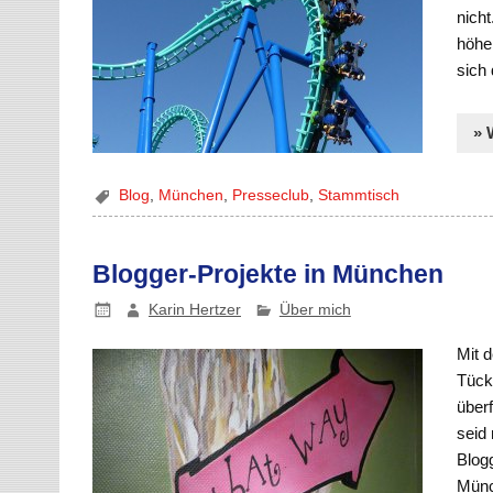
nicht
höhe
sich
» 
Blog
,
München
,
Presseclub
,
Stammtisch
Blogger-Projekte in München
Karin Hertzer
Über mich
Mit d
Tücke
überf
seid 
Blog
Münc