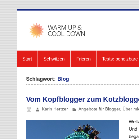
Zum
Inhalt
springen
warmup-
Start
Schwitzen
Frieren
Tests: beheizbar
Schlagwort:
Blog
Vom Kopfblogger zum Kotzblogg
Karin Hertzer
Angebote für Blogger
,
Über mi
Weltw
Und 
bega