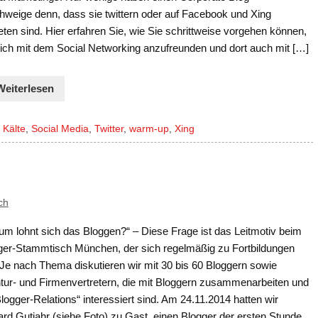
hweige denn, dass sie twittern oder auf Facebook und Xing
eten sind. Hier erfahren Sie, wie Sie schrittweise vorgehen können,
ich mit dem Social Networking anzufreunden und dort auch mit […]
Weiterlesen
,
Kälte
,
Social Media
,
Twitter
,
warm-up
,
Xing
ch
um lohnt sich das Bloggen?“ – Diese Frage ist das Leitmotiv beim
ger-Stammtisch München, der sich regelmäßig zu Fortbildungen
t. Je nach Thema diskutieren wir mit 30 bis 60 Bloggern sowie
tur- und Firmenvertretern, die mit Bloggern zusammenarbeiten und
logger-Relations“ interessiert sind. Am 24.11.2014 hatten wir
rd Gutjahr (siehe Foto) zu Gast, einen Blogger der ersten Stunde.