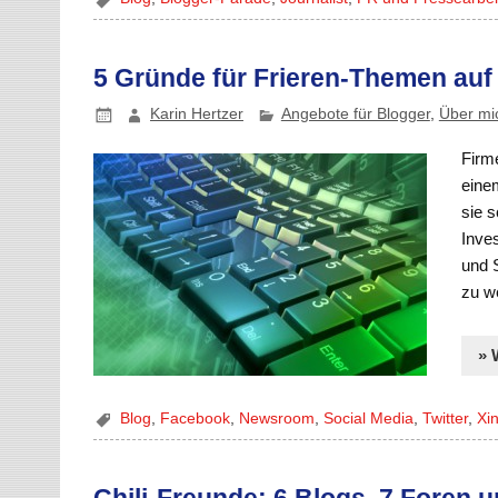
5 Gründe für Frieren-Themen auf
Karin Hertzer
Angebote für Blogger
,
Über mi
Firme
eine
sie s
Inve
und 
zu w
» 
Blog
,
Facebook
,
Newsroom
,
Social Media
,
Twitter
,
Xi