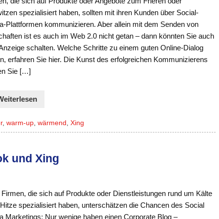
en, die sich auf Produkte oder Angebote zum Frieren oder
tzen spezialisiert haben, sollten mit ihren Kunden über Social-
a-Plattformen kommunizieren. Aber allein mit dem Senden von
chaften ist es auch im Web 2.0 nicht getan – dann könnten Sie auch
 Anzeige schalten. Welche Schritte zu einem guten Online-Dialog
n, erfahren Sie hier. Die Kunst des erfolgreichen Kommunizierens
en Sie […]
Weiterlesen
r
,
warm-up
,
wärmend
,
Xing
ok und Xing
 Firmen, die sich auf Produkte oder Dienstleistungen rund um Kälte
Hitze spezialisiert haben, unterschätzen die Chancen des Social
a Marketings: Nur wenige haben einen Corporate Blog –