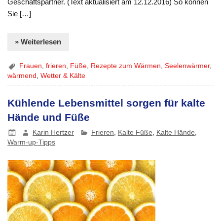
Geschäftspartner. (Text aktualisiert am 12.12.2016) So können
Sie […]
» Weiterlesen
Frauen
,
frieren
,
Füße
,
Rezepte zum Wärmen
,
Seelenwärmer
,
wärmend
,
Wetter & Kälte
Kühlende Lebensmittel sorgen für kalte
Hände und Füße
Karin Hertzer
Frieren
,
Kalte Füße
,
Kalte Hände
,
Warm-up-Tipps