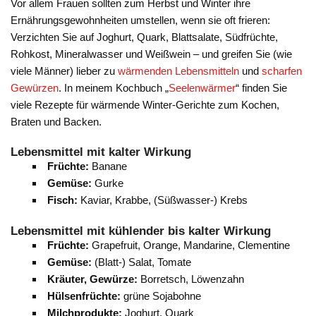
Vor allem Frauen sollten zum Herbst und Winter ihre
Ernährungsgewohnheiten umstellen, wenn sie oft frieren:
Verzichten Sie auf Joghurt, Quark, Blattsalate, Südfrüchte,
Rohkost, Mineralwasser und Weißwein – und greifen Sie (wie
viele Männer) lieber zu
wärmenden Lebensmitteln
und
scharfen
Gewürzen
. In meinem Kochbuch „
Seelenwärmer
“ finden Sie
viele Rezepte für wärmende Winter-Gerichte zum Kochen,
Braten und Backen.
Lebensmittel mit kalter Wirkung
Früchte:
Banane
Gemüse:
Gurke
Fisch:
Kaviar, Krabbe, (Süßwasser-) Krebs
Lebensmittel mit kühlender bis kalter Wirkung
Früchte:
Grapefruit, Orange, Mandarine, Clementine
Gemüse:
(Blatt-) Salat, Tomate
Kräuter, Gewürze:
Borretsch, Löwenzahn
Hülsenfrüchte:
grüne Sojabohne
Milchprodukte:
Joghurt, Quark