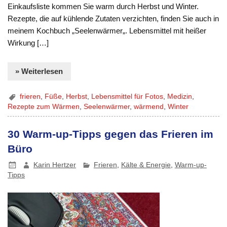
Einkaufsliste kommen Sie warm durch Herbst und Winter.
Rezepte, die auf kühlende Zutaten verzichten, finden Sie auch in
meinem Kochbuch „Seelenwärmer„. Lebensmittel mit heißer
Wirkung […]
» Weiterlesen
frieren
,
Füße
,
Herbst
,
Lebensmittel für Fotos
,
Medizin
,
Rezepte zum Wärmen
,
Seelenwärmer
,
wärmend
,
Winter
30 Warm-up-Tipps gegen das Frieren im
Büro
Karin Hertzer
Frieren
,
Kälte & Energie
,
Warm-up-
Tipps