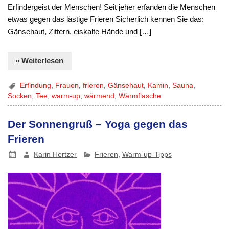
Erfindergeist der Menschen! Seit jeher erfanden die Menschen
etwas gegen das lästige Frieren Sicherlich kennen Sie das:
Gänsehaut, Zittern, eiskalte Hände und […]
» Weiterlesen
Erfindung
,
Frauen
,
frieren
,
Gänsehaut
,
Kamin
,
Sauna
,
Socken
,
Tee
,
warm-up
,
wärmend
,
Wärmflasche
Der Sonnengruß – Yoga gegen das
Frieren
Karin Hertzer
Frieren
,
Warm-up-Tipps