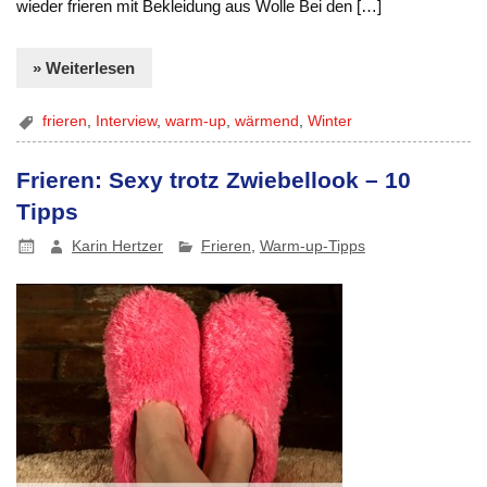
wieder frieren mit Bekleidung aus Wolle Bei den […]
» Weiterlesen
frieren
,
Interview
,
warm-up
,
wärmend
,
Winter
Frieren: Sexy trotz Zwiebellook – 10
Tipps
Karin Hertzer
Frieren
,
Warm-up-Tipps