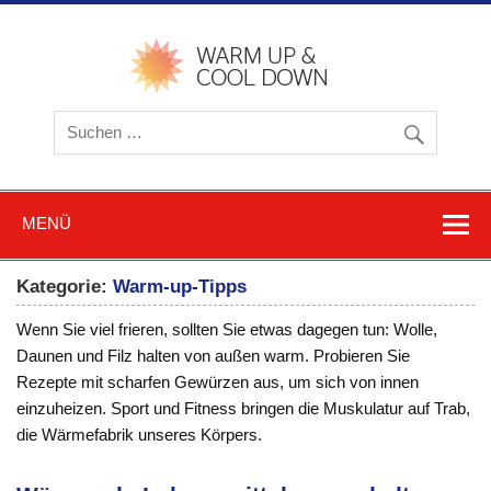
Zum
Inhalt
springen
warmu
cooldow
Blog z
Friere
und
Schwitz
MENÜ
Kategorie:
Warm-up-Tipps
Wenn Sie viel frieren, sollten Sie etwas dagegen tun: Wolle,
Daunen und Filz halten von außen warm. Probieren Sie
Rezepte mit scharfen Gewürzen aus, um sich von innen
einzuheizen. Sport und Fitness bringen die Muskulatur auf Trab,
die Wärmefabrik unseres Körpers.