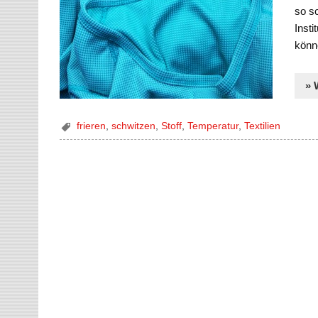
so sc
Insti
könne
» 
frieren
,
schwitzen
,
Stoff
,
Temperatur
,
Textilien