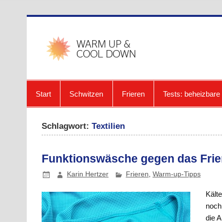
Zum
Inhalt
springen
warmup-
Start
Schwitzen
Frieren
Tests: beheizbar
Schlagwort:
Textilien
Funktionswäsche gegen das Frie
Karin Hertzer
Frieren
,
Warm-up-Tipps
Kälte
noch
die 