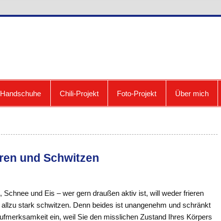
cooldown: Blog zum Fri
e Handschuhe
Chili-Projekt
Foto-Projekt
Über mich
ren und Schwitzen
, Schnee und Eis – wer gern draußen aktiv ist, will weder frieren
 allzu stark schwitzen. Denn beides ist unangenehm und schränkt
Aufmerksamkeit ein, weil Sie den misslichen Zustand Ihres Körpers