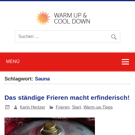
Zum
Inhalt
springen
warmu
cooldow
Blog z
Friere
und
Schwitz
MENÜ
Schlagwort:
Sauna
Das ständige Frieren macht erfinderisch!
Karin Hertzer
Frieren
,
Start
,
Warm-up-Tipps