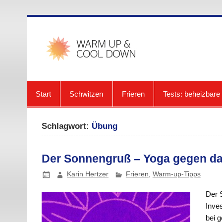
Zum
Inhalt
springen
warmup-
Start
Schwitzen
Frieren
Tests: beheizbar
Schlagwort:
Übung
Der Sonnengruß – Yoga gegen da
Karin Hertzer
Frieren
,
Warm-up-Tipps
Der 
Inve
bei g