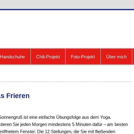
cooldown: Blog zum Fri
e Handschuhe
Chili-Projekt
Foto-Projekt
Über mich
s Frieren
Sonnengruß ist eine einfache Übungsfolge aus dem Yoga.
stieren Sie jeden Morgen mindestens 5 Minuten dafür – am besten
eöffnetem Fenster. Die 12 Stellungen, die Sie mit fließenden