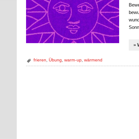
Bewe
bewus
wund
Sonn
» 
frieren
,
Übung
,
warm-up
,
wärmend