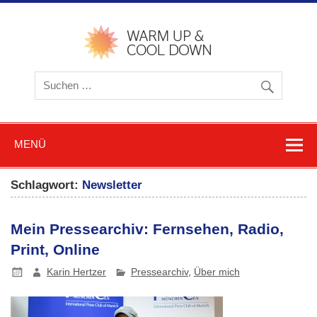
Zum
Inhalt
springen
warmu
cooldow
Blog z
Friere
und
Schwitz
MENÜ
Schlagwort:
Newsletter
Mein Pressearchiv: Fernsehen, Radio,
Print, Online
Karin Hertzer
Pressearchiv
,
Über mich