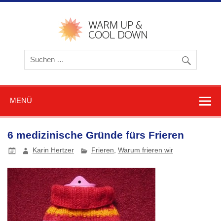
Zum
Inhalt
springen
warmu
cooldow
Blog z
Friere
und
Schwitz
MENÜ
6 medizinische Gründe fürs Frieren
Karin Hertzer
Frieren
,
Warum frieren wir