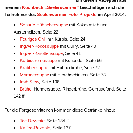
Mit diesen Rezepten aus
meinem
Kochbuch „Seelenwärmer“
beschäftigen sich die
Teilnehmer des
Seelenwärmer-Foto-Projekts
im April 2014:
Scharfe Hühnchensuppe
mit Kokosmilch und
Austernpilzen, Seite 22
Feuriges Chili
mit Kürbis, Seite 24
Ingwer-Kokossuppe
mit Curry, Seite 40
Ingwer-Karottensuppe
, Seite 41
Kürbiscremesuppe
mit Koriander, Seite 66
Krabbensuppe
mit Hühnerbrühe, Seite 72
Maronensuppe
mit Hirschschinken, Seite 73
Irish Stew
, Seite 108
Brühe
: Hühnersuppe, Rinderbrühe, Gemüsefond, Seite
142 ff.
Für die Fortgeschrittenen kommen diese Getränke hinzu:
Tee-Rezepte
, Seite 134 ff.
Kaffee-Rezepte
, Seite 137