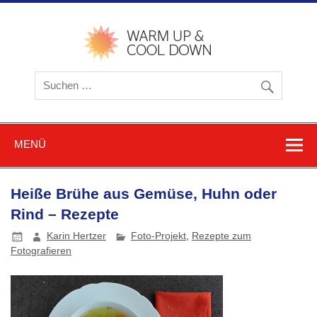
Zum
Inhalt
springen
warmu
cooldow
Blog z
Friere
und
Schwitz
MENÜ
Heiße Brühe aus Gemüse, Huhn oder
Rind – Rezepte
Karin Hertzer
Foto-Projekt
,
Rezepte zum
Fotografieren