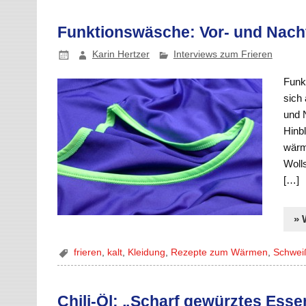
Funktionswäsche: Vor- und Nachte
Karin Hertzer
Interviews zum Frieren
Funkt
sich 
und 
Hinb
wärm
Woll
[…]
» 
frieren
,
kalt
,
Kleidung
,
Rezepte zum Wärmen
,
Schwei
Chili-Öl: „Scharf gewürztes Ess