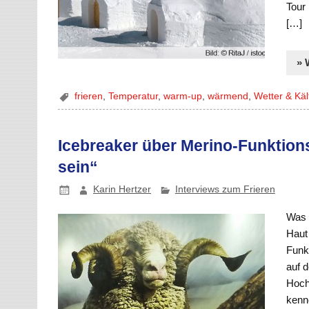
Tour
[…]
» 
frieren
,
Temperatur
,
warm-up
,
wärmend
,
Wetter & Käl
Icebreaker über Merino-Funktions
sein“
Karin Hertzer
Interviews zum Frieren
Was f
Haut
Funk
auf 
Hoch
kenne