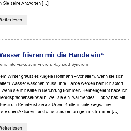
n Sie seine Antworten […]
Weiterlesen
sser frieren mir die Hände ein“
tern
,
Interviews zum Frieren
,
Raynaud-Syndrom
dem Winter graust es Angela Hoffmann – vor allem, wenn sie sich
kaltem Wasser waschen muss. Ihre Hände werden nämlich sofort
, wenn sie mit Kälte in Berührung kommen. Kennengelernt habe ich
Fremdsprachensekretärin, weil sie ein „wärmendes“ Hobby hat: Mit
 Freundin Renate ist sie als Urban Knitterin unterwegs, ihre
allsreichen Aktionen rund ums Stricken bringen mich immer […]
Weiterlesen