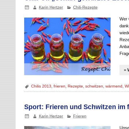
Karin Hertzer
Chili-Rezepte
Wer 
dank
wiede
Reze
Anba
Frag
» 
Chilis 2013
,
frieren
,
Rezepte
,
schwitzen
,
wärmend
,
Wi
Sport: Frieren und Schwitzen im 
Karin Hertzer
Frieren
Unse