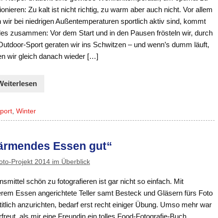
ionieren: Zu kalt ist nicht richtig, zu warm aber auch nicht. Vor allem
 wir bei niedrigen Außentemperaturen sportlich aktiv sind, kommt
lles zusammen: Vor dem Start und in den Pausen frösteln wir, durch
Outdoor-Sport geraten wir ins Schwitzen – und wenn’s dumm läuft,
en wir gleich danach wieder […]
Weiterlesen
port
,
Winter
wärmendes Essen gut“
to-Projekt 2014 im Überblick
smittel schön zu fotografieren ist gar nicht so einfach. Mit
erem Essen angerichtete Teller samt Besteck und Gläsern fürs Foto
itlich anzurichten, bedarf erst recht einiger Übung. Umso mehr war
rfreut, als mir eine Freundin ein tolles Food-Fotografie-Buch