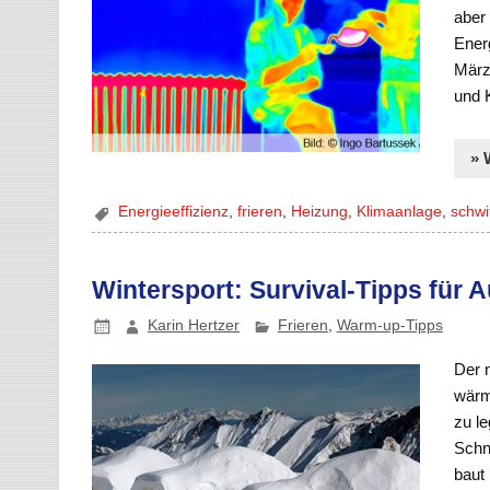
aber 
Ener
März
und 
» 
Energieeffizienz
,
frieren
,
Heizung
,
Klimaanlage
,
schwi
Wintersport: Survival-Tipps für A
Karin Hertzer
Frieren
,
Warm-up-Tipps
Der 
wärm
zu le
Schne
baut 