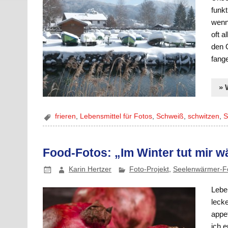
funkt
wenn
oft a
den 
fang
» 
frieren
,
Lebensmittel für Fotos
,
Schweiß
,
schwitzen
,
S
Food-Fotos: „Im Winter tut mir 
Karin Hertzer
Foto-Projekt
,
Seelenwärmer-Fo
Leben
leck
appet
ich e