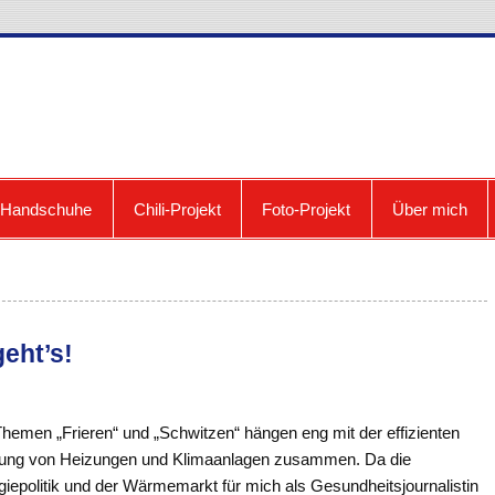
cooldown: Blog zum Fri
e Handschuhe
Chili-Projekt
Foto-Projekt
Über mich
eht’s!
Themen „Frieren“ und „Schwitzen“ hängen eng mit der effizienten
ung von Heizungen und Klimaanlagen zusammen. Da die
iepolitik und der Wärmemarkt für mich als Gesundheitsjournalistin