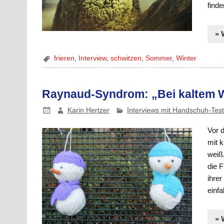
finde
» 
frieren
,
Interview
,
schwitzen
,
Sommer
,
Winter
Raynaud-Syndrom: „Bei kaltem Wa
Karin Hertzer
Interviews mit Handschuh-Tes
Vor 
mit 
weiß
die 
ihrer
einf
» 