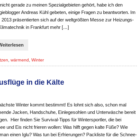
nicht gerade zu meinen Spezialgebieten gehört, habe ich den
gieblogger Andreas Kühl gebeten, einige Fragen zu beantworten. Im
 2013 präsentierten sich auf der weltgrößten Messe zur Heizungs-
Klimatechnik in Frankfurt mehr […]
Weiterlesen
tzen
,
wärmend
,
Winter
usflüge in die Kälte
nächste Winter kommt bestimmt! Es lohnt sich also, schon mal
ende Jacken, Handschuhe, Einlegesohlen und Unterwäsche bereit
gen. Hier finden Sie Survival-Tipps für Wintersportler, die bei
e und Eis nicht frieren wollen: Was hilft gegen kalte Füße? Wie
man einen Iglu? Was tun bei Erfrierungen? Packliste für die Schnee-