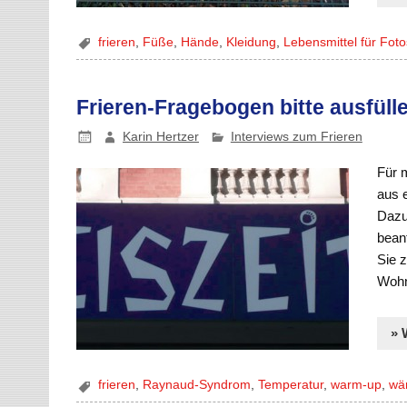
frieren
,
Füße
,
Hände
,
Kleidung
,
Lebensmittel für Foto
Frieren-Fragebogen bitte ausfüll
Karin Hertzer
Interviews zum Frieren
Für 
aus 
Dazu 
bean
Sie z
Wohno
» 
frieren
,
Raynaud-Syndrom
,
Temperatur
,
warm-up
,
wä