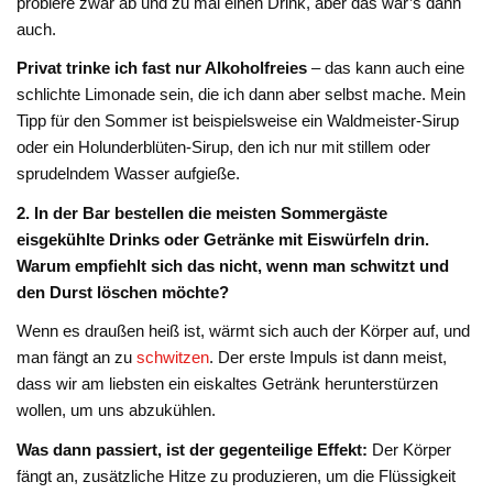
probiere zwar ab und zu mal einen Drink, aber das war’s dann
auch.
Privat trinke ich fast nur Alkoholfreies
– das kann auch eine
schlichte Limonade sein, die ich dann aber selbst mache. Mein
Tipp für den Sommer ist beispielsweise ein Waldmeister-Sirup
oder ein Holunderblüten-Sirup, den ich nur mit stillem oder
sprudelndem Wasser aufgieße.
2. In der Bar bestellen die meisten Sommergäste
eisgekühlte Drinks oder Getränke mit Eiswürfeln drin.
Warum empfiehlt sich das nicht, wenn man schwitzt und
den Durst löschen möchte?
Wenn es draußen heiß ist, wärmt sich auch der Körper auf, und
man fängt an zu
schwitzen
. Der erste Impuls ist dann meist,
dass wir am liebsten ein eiskaltes Getränk herunterstürzen
wollen, um uns abzukühlen.
Was dann passiert, ist der gegenteilige Effekt:
Der Körper
fängt an, zusätzliche Hitze zu produzieren, um die Flüssigkeit