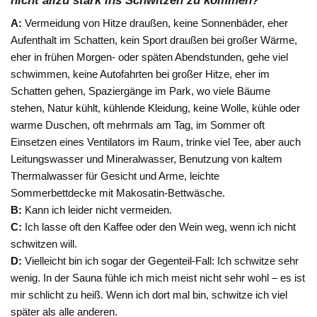
nicht allzu stark ins Schwitzen zu kommen?
A:
Vermeidung von Hitze draußen, keine Sonnenbäder, eher
Aufenthalt im Schatten, kein Sport draußen bei großer Wärme,
eher in frühen Morgen- oder späten Abendstunden, gehe viel
schwimmen, keine Autofahrten bei großer Hitze, eher im
Schatten gehen, Spaziergänge im Park, wo viele Bäume
stehen, Natur kühlt, kühlende Kleidung, keine Wolle, kühle oder
warme Duschen, oft mehrmals am Tag, im Sommer oft
Einsetzen eines Ventilators im Raum, trinke viel Tee, aber auch
Leitungswasser und Mineralwasser, Benutzung von kaltem
Thermalwasser für Gesicht und Arme, leichte
Sommerbettdecke mit Makosatin-Bettwäsche.
B:
Kann ich leider nicht vermeiden.
C:
Ich lasse oft den Kaffee oder den Wein weg, wenn ich nicht
schwitzen will.
D:
Vielleicht bin ich sogar der Gegenteil-Fall: Ich schwitze sehr
wenig. In der Sauna fühle ich mich meist nicht sehr wohl – es ist
mir schlicht zu heiß. Wenn ich dort mal bin, schwitze ich viel
später als alle anderen.