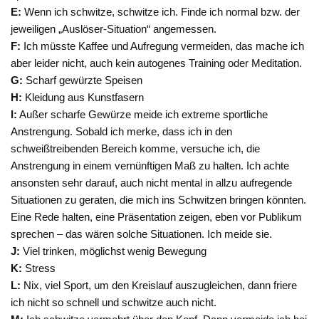
E:
Wenn ich schwitze, schwitze ich. Finde ich normal bzw. der
jeweiligen „Auslöser-Situation“ angemessen.
F:
Ich müsste Kaffee und Aufregung vermeiden, das mache ich
aber leider nicht, auch kein autogenes Training oder Meditation.
G:
Scharf gewürzte Speisen
H:
Kleidung aus Kunstfasern
I:
Außer scharfe Gewürze meide ich extreme sportliche
Anstrengung. Sobald ich merke, dass ich in den
schweißtreibenden Bereich komme, versuche ich, die
Anstrengung in einem vernünftigen Maß zu halten. Ich achte
ansonsten sehr darauf, auch nicht mental in allzu aufregende
Situationen zu geraten, die mich ins Schwitzen bringen könnten.
Eine Rede halten, eine Präsentation zeigen, eben vor Publikum
sprechen – das wären solche Situationen. Ich meide sie.
J:
Viel trinken, möglichst wenig Bewegung
K:
Stress
L:
Nix, viel Sport, um den Kreislauf auszugleichen, dann friere
ich nicht so schnell und schwitze auch nicht.