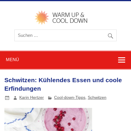
Zum
Inhalt
springen
warmu
cooldow
Blog z
Friere
und
Schwitz
MENÜ
Schwitzen: Kühlendes Essen und coole
Erfindungen
Karin Hertzer
Cool-down-Tipps
,
Schwitzen