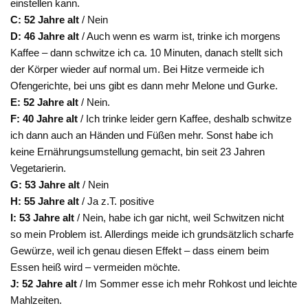
einstellen kann.
C: 52 Jahre alt
/ Nein
D: 46 Jahre alt
/ Auch wenn es warm ist, trinke ich morgens
Kaffee – dann schwitze ich ca. 10 Minuten, danach stellt sich
der Körper wieder auf normal um. Bei Hitze vermeide ich
Ofengerichte, bei uns gibt es dann mehr Melone und Gurke.
E: 52 Jahre alt
/ Nein.
F: 40 Jahre alt
/ Ich trinke leider gern Kaffee, deshalb schwitze
ich dann auch an Händen und Füßen mehr. Sonst habe ich
keine Ernährungsumstellung gemacht, bin seit 23 Jahren
Vegetarierin.
G: 53 Jahre alt
/ Nein
H: 55 Jahre alt
/ Ja z.T. positive
I: 53 Jahre alt
/ Nein, habe ich gar nicht, weil Schwitzen nicht
so mein Problem ist. Allerdings meide ich grundsätzlich scharfe
Gewürze, weil ich genau diesen Effekt – dass einem beim
Essen heiß wird – vermeiden möchte.
J: 52 Jahre alt
/ Im Sommer esse ich mehr Rohkost und leichte
Mahlzeiten.