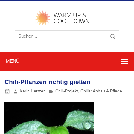
Zum
Inhalt
springen
warmu
cooldow
Blog z
Friere
und
Schwitz
MENÜ
Chili-Pflanzen richtig gießen
Karin Hertzer
Chili-Projekt
,
Chilis: Anbau & Pflege