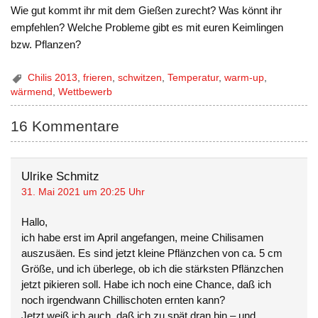
Wie gut kommt ihr mit dem Gießen zurecht? Was könnt ihr
empfehlen? Welche Probleme gibt es mit euren Keimlingen
bzw. Pflanzen?
Chilis 2013
,
frieren
,
schwitzen
,
Temperatur
,
warm-up
,
wärmend
,
Wettbewerb
16 Kommentare
Ulrike Schmitz
31. Mai 2021 um 20:25 Uhr
Hallo,
ich habe erst im April angefangen, meine Chilisamen
auszusäen. Es sind jetzt kleine Pflänzchen von ca. 5 cm
Größe, und ich überlege, ob ich die stärksten Pflänzchen
jetzt pikieren soll. Habe ich noch eine Chance, daß ich
noch irgendwann Chillischoten ernten kann?
Jetzt weiß ich auch, daß ich zu spät dran bin – und