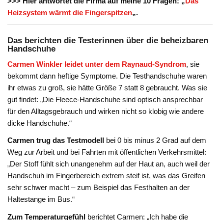
>>> Hier antwortet die Firma auf meine 10 Fragen: „
Das
Heizsystem wärmt die Fingerspitzen
„.
Das berichten die Testerinnen über die beheizbaren
Handschuhe
Carmen Winkler
leidet unter dem Raynaud-Syndrom
, sie
bekommt dann heftige Symptome. Die Testhandschuhe waren
ihr etwas zu groß, sie hätte Größe 7 statt 8 gebraucht. Was sie
gut findet: „Die Fleece-Handschuhe sind optisch ansprechbar
für den Alltagsgebrauch und wirken nicht so klobig wie andere
dicke Handschuhe.“
Carmen trug das Testmodell
bei 0 bis minus 2 Grad auf dem
Weg zur Arbeit und bei Fahrten mit öffentlichen Verkehrsmittel:
„Der Stoff fühlt sich unangenehm auf der Haut an, auch weil der
Handschuh im Fingerbereich extrem steif ist, was das Greifen
sehr schwer macht – zum Beispiel das Festhalten an der
Haltestange im Bus.“
Zum Temperaturgefühl
berichtet Carmen: „Ich habe die