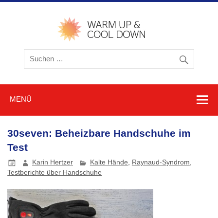
Zum
Inhalt
springen
warmu
cooldow
Blog z
Friere
und
Schwitz
MENÜ
30seven: Beheizbare Handschuhe im
Test
Karin Hertzer
Kalte Hände
,
Raynaud-Syndrom
,
Testberichte über Handschuhe