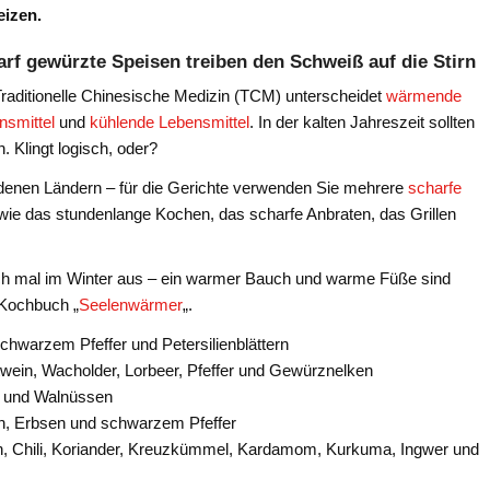
eizen.
rf gewürzte Speisen treiben den Schweiß auf die Stirn
Traditionelle Chinesische Medizin (TCM) unterscheidet
wärmende
nsmittel
und
kühlende Lebensmittel
. In der kalten Jahreszeit sollten
Klingt logisch, oder?
enen Ländern – für die Gerichte verwenden Sie mehrere
scharfe
ie das stundenlange Kochen, das scharfe Anbraten, das Grillen
h mal im Winter aus – ein warmer Bauch und warme Füße sind
 Kochbuch „
Seelenwärmer
„.
chwarzem Pfeffer und Petersilienblättern
ein, Wacholder, Lorbeer, Pfeffer und Gewürznelken
n und Walnüssen
sen, Erbsen und schwarzem Pfeffer
 Chili, Koriander, Kreuzkümmel, Kardamom, Kurkuma, Ingwer und