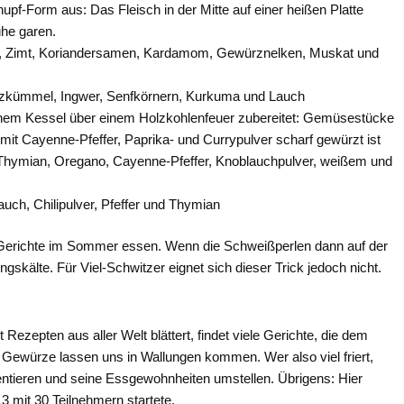
upf-Form aus: Das Fleisch in der Mitte auf einer heißen Platte
he garen.
uch, Zimt, Koriandersamen, Kardamom, Gewürznelken, Muskat und
zkümmel, Ingwer, Senfkörnern, Kurkuma und Lauch
inem Kessel über einem Holzkohlenfeuer zubereitet: Gemüsestücke
mit Cayenne-Pfeffer, Paprika- und Currypulver scharf gewürzt ist
hymian, Oregano, Cayenne-Pfeffer, Knoblauchpulver, weißem und
uch, Chilipulver, Pfeffer und Thymian
Gerichte im Sommer essen. Wenn die Schweißperlen dann auf der
gskälte. Für Viel-Schwitzer eignet sich dieser Trick jedoch nicht.
Rezepten aus aller Welt blättert, findet viele Gerichte, die dem
e Gewürze lassen uns in Wallungen kommen. Wer also viel friert,
tieren und seine Essgewohnheiten umstellen. Übrigens: Hier
3 mit 30 Teilnehmern startete.