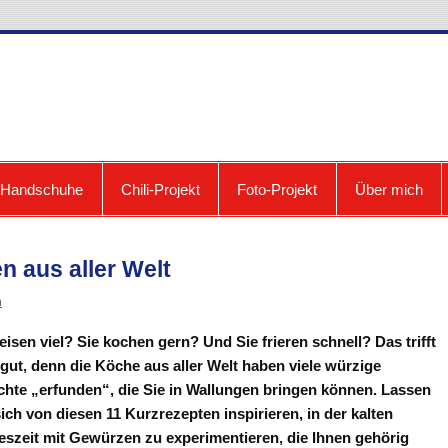
cooldown: Blog zum Fri
e Handschuhe
Chili-Projekt
Foto-Projekt
Über mich
n aus aller Welt
n
reisen viel? Sie kochen gern? Und Sie frieren schnell? Das trifft
 gut, denn die Köche aus aller Welt haben viele würzige
chte „erfunden“, die Sie in Wallungen bringen können. Lassen
sich von diesen 11 Kurzrezepten inspirieren, in der kalten
eszeit mit Gewürzen zu experimentieren, die Ihnen gehörig