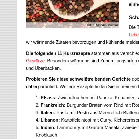
einh
Scha
Die 
Lebe
wir wärmende Zutaten bevorzugen und kühlende meiden. 
Die folgenden 11 Kurzrezepte
stammen aus verschied
Gewürze
. Besonders wärmend sind Zubereitungsarten w
und Überbacken.
Probieren Sie diese schweißtreibenden Gerichte
doc
dabei garantiert. Weitere Rezepte finden Sie in meinem
Elsass:
Zwiebelkuchen mit Paprika, Koriander, s
Frankreich:
Burgunder Braten vom Rind mit Rotw
Italien:
Pasta mit Pesto aus Meerrettich-Blätter
Libanon:
Kartoffeleintopf mit Curry, Kichererb
Indien:
Lammcurry mit Garam Masala, Zwiebeln,
Knoblauch