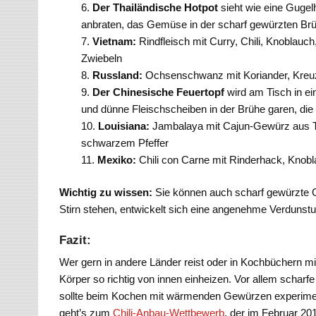
Der Thailändische Hotpot
sieht wie eine Gugelh
anbraten, das Gemüse in der scharf gewürzten Brü
Vietnam:
Rindfleisch mit Curry, Chili, Knobla
Zwiebeln
Russland:
Ochsenschwanz mit Koriander, Kreu
Der Chinesische Feuertopf
wird am Tisch in e
und dünne Fleischscheiben in der Brühe garen, die 
Louisiana:
Jambalaya mit Cajun-Gewürz aus T
schwarzem Pfeffer
Mexiko:
Chili con Carne mit Rinderhack, Knobla
Wichtig zu wissen:
Sie können auch scharf gewürzte 
Stirn stehen, entwickelt sich eine angenehme Verdunstun
Fazit:
Wer gern in andere Länder reist oder in Kochbüchern mit 
Körper so richtig von innen einheizen. Vor allem scharf
sollte beim Kochen mit wärmenden Gewürzen experimen
geht’s zum
Chili-Anbau-Wettbewerb
, der im Februar 201