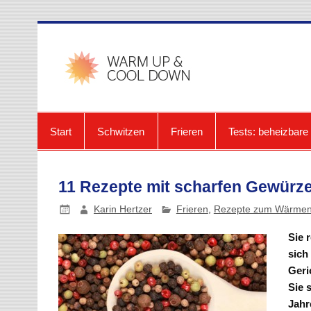
Zum
Inhalt
springen
warmup-
Start
Schwitzen
Frieren
Tests: beheizbar
11 Rezepte mit scharfen Gewürze
Karin Hertzer
Frieren
,
Rezepte zum Wärme
Sie 
sich
Geri
Sie 
Jahr