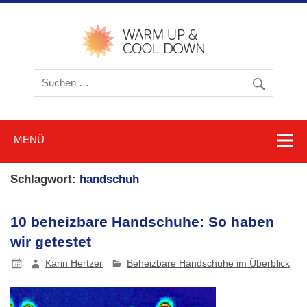
Zum
Inhalt
springen
warmu
cooldow
Blog z
Friere
und
Schwitz
MENÜ
Schlagwort:
handschuh
10 beheizbare Handschuhe: So haben
wir getestet
Karin Hertzer
Beheizbare Handschuhe im Überblick