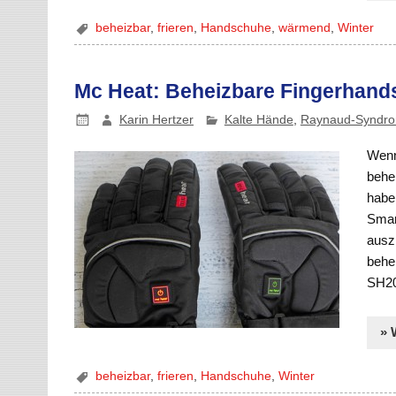
beheizbar
,
frieren
,
Handschuhe
,
wärmend
,
Winter
Mc Heat: Beheizbare Fingerhand
Karin Hertzer
Kalte Hände
,
Raynaud-Syndr
Wenn
behe
habe
Smar
ausz
behe
SH20
» 
beheizbar
,
frieren
,
Handschuhe
,
Winter