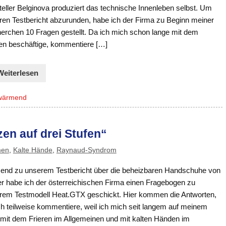
eller Belginova produziert das technische Innenleben selbst. Um
ren Testbericht abzurunden, habe ich der Firma zu Beginn meiner
erchen 10 Fragen gestellt. Da ich mich schon lange mit dem
ren beschäftige, kommentiere […]
Weiterlesen
wärmend
en auf drei Stufen“
men
,
Kalte Hände
,
Raynaud-Syndrom
end zu unserem Testbericht über die beheizbaren Handschuhe von
er habe ich der österreichischen Firma einen Fragebogen zu
rem Testmodell Heat.GTX geschickt. Hier kommen die Antworten,
ch teilweise kommentiere, weil ich mich seit langem auf meinem
 mit dem Frieren im Allgemeinen und mit kalten Händen im