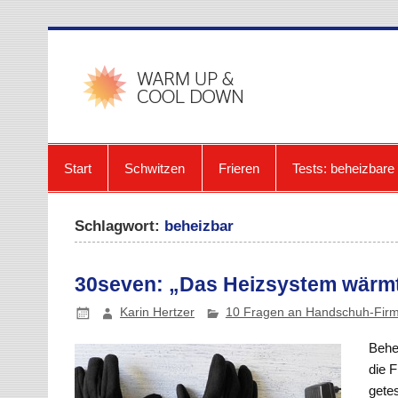
Zum
Inhalt
springen
warmup-
Start
Schwitzen
Frieren
Tests: beheizbar
Schlagwort:
beheizbar
30seven: „Das Heizsystem wärmt
Karin Hertzer
10 Fragen an Handschuh-Fir
Behe
die F
gete