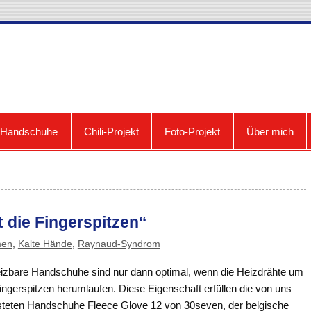
cooldown: Blog zum Fri
e Handschuhe
Chili-Projekt
Foto-Projekt
Über mich
 die Fingerspitzen“
men
,
Kalte Hände
,
Raynaud-Syndrom
izbare Handschuhe sind nur dann optimal, wenn die Heizdrähte um
ingerspitzen herumlaufen. Diese Eigenschaft erfüllen die von uns
steten Handschuhe Fleece Glove 12 von 30seven, der belgische