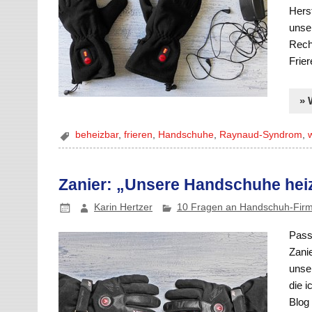
Herst
unse
Rech
Frie
» 
beheizbar
,
frieren
,
Handschuhe
,
Raynaud-Syndrom
,
Zanier: „Unsere Handschuhe heiz
Karin Hertzer
10 Fragen an Handschuh-Fir
Pass
Zani
unse
die i
Blog