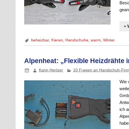
Beso
gean
» 
beheizbar
,
frieren
,
Handschuhe
,
warm
,
Winter
Alpenheat: „Flexible Heizdrähte
Karin Hertzer
10 Fragen an Handschuh-Fir
Wie 
weit
GmbH 
Antw
ich 
Alpe
habe