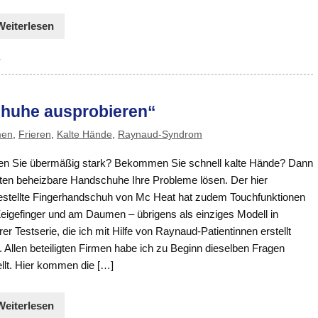
Weiterlesen
r
chuhe ausprobieren“
men
,
Frieren
,
Kalte Hände
,
Raynaud-Syndrom
ren Sie übermäßig stark? Bekommen Sie schnell kalte Hände? Dann
ten beheizbare Handschuhe Ihre Probleme lösen. Der hier
estellte Fingerhandschuh von Mc Heat hat zudem Touchfunktionen
eigefinger und am Daumen – übrigens als einziges Modell in
er Testserie, die ich mit Hilfe von Raynaud-Patientinnen erstellt
 Allen beteiligten Firmen habe ich zu Beginn dieselben Fragen
llt. Hier kommen die […]
Weiterlesen