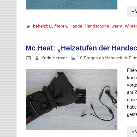
» 
beheizbar
,
frieren
,
Hände
,
Handschuhe
,
warm
,
Winte
Mc Heat: „Heizstufen der Hands
Karin Hertzer
10 Fragen an Handschuh-Fir
Frie
könn
vorg
am Z
unser
habe.
geste
» 