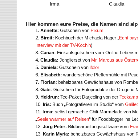
Irma
Claudia
Hier kommen eure Preise, die Namen sind alp
Annette:
Gutschein von
Pixum
Birgit:
Kochbuch der Michaela Hager „
Echt bay
Interview mit der TV-Köchin
)
Canan:
Einkaufsgutschein vom Online-Lebensmi
Claudia:
Jonglierset von
Mr. Marcus aus Österr
Daniela:
Gutschein von
ifolor
Elisabeth:
wunderschöne Pfeffermühle mit Peu
Florian:
beheizbares Gewächshaus von Rombe
Gabi:
Gutschein für Fotoprodukte der Drogerie M
Heidrun:
Tee-Paket Darjeeling von der
Teekamp
Iris:
Buch „Fotografieren im Studio“ vom
Galile
Irma:
selbst gemachte Chili-Marmelade von Mel
„
Seelenwärmer auf Reisen
“ für Foodblogger ins Le
Jörg Peter:
Bildbearbeitungssoftware vom
Fra
Karin Myria:
beheizbares Gewächshaus von 