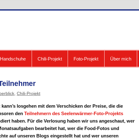
cooldown: Blog zum Fri
e Handschuhe
Chili-Projekt
Foto-Projekt
Über mich
 Teilnehmer
berblick
,
Chili-Projekt
t kann’s losgehen mit dem Verschicken der Preise, die die
nsoren den
Teilnehmern des Seelenwärmer-Foto-Projekts
diert haben. Für die Verlosung haben wir uns angeschaut, wer
Monatsaufgaben bearbeitet hat, wer die Food-Fotos und
chte auf unseren Blogs eingestellt hat und wer unseren