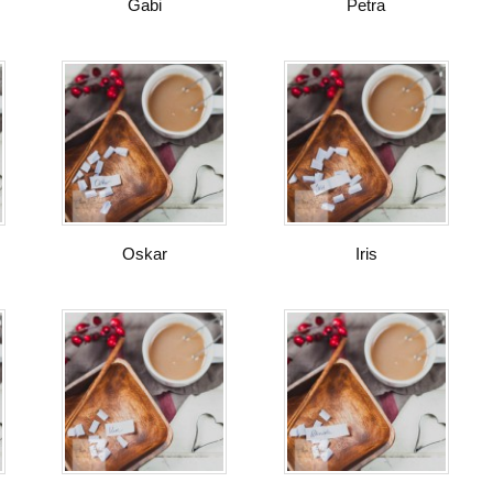
Gabi
Petra
Oskar
Iris