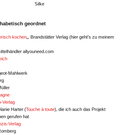
Silke
habetisch geordnet
erisch kochen
„, Brandstätter Verlag (hier geht’s zu meinem
ttelhändler allyouneed.com
eich
geot-Mahlwerk
rg
üller
agne
o-Verlag
anie Harter (
Touche à toute
), die ich auch das Projekt
ben gerufen hat
nzis-Verlag
Romberg