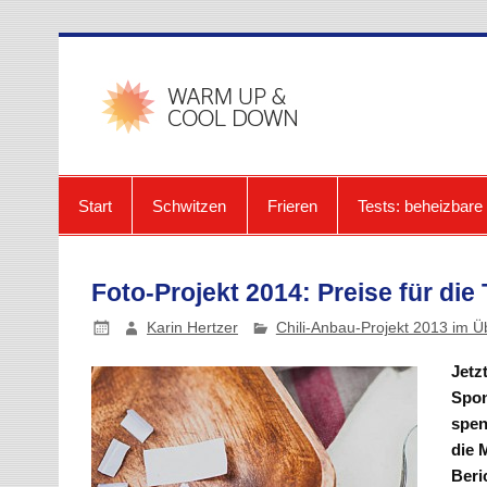
Zum
Inhalt
springen
warmup-
Start
Schwitzen
Frieren
Tests: beheizbar
Foto-Projekt 2014: Preise für die
Karin Hertzer
Chili-Anbau-Projekt 2013 im Ü
Jetz
Spo
spen
die 
Beri