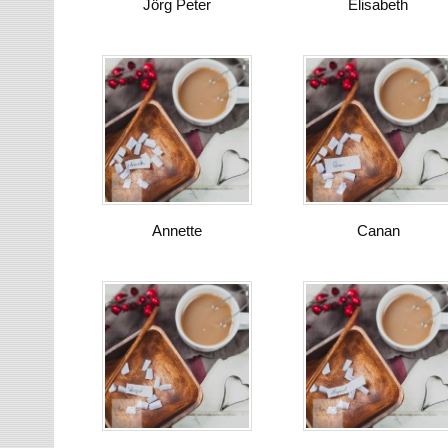
Jörg Peter
Elisabeth
Annette
Canan