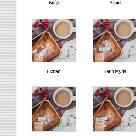
Birgit
Sigrid
Florian
Karin Myria