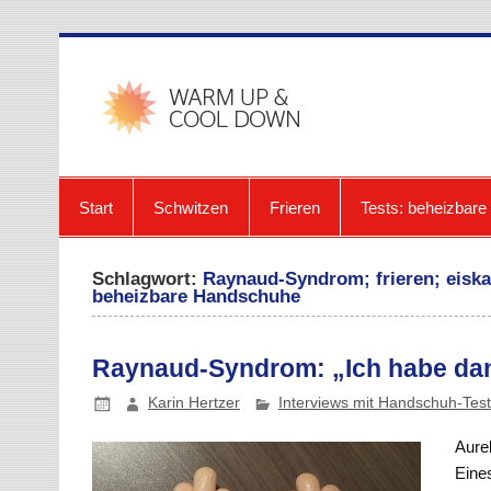
Zum
Inhalt
springen
warmup-
Start
Schwitzen
Frieren
Tests: beheizbar
Schlagwort:
Raynaud-Syndrom; frieren; eiskal
beheizbare Handschuhe
Raynaud-Syndrom: „Ich habe dan
Karin Hertzer
Interviews mit Handschuh-Tes
Aurel
Eines