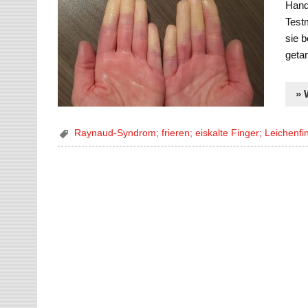
Hands
Testm
sie 
getan
» 
Raynaud-Syndrom; frieren; eiskalte Finger; Leichenf