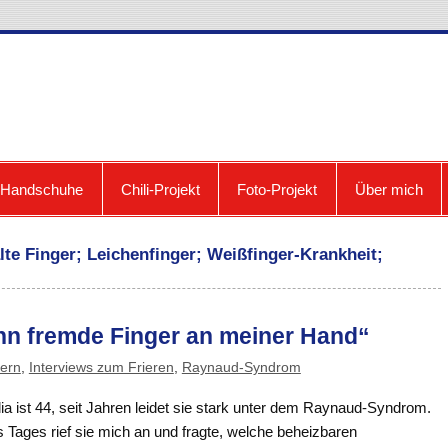
cooldown: Blog zum Fri
e Handschuhe
Chili-Projekt
Foto-Projekt
Über mich
te Finger; Leichenfinger; Weißfinger-Krankheit;
n fremde Finger an meiner Hand“
tern
,
Interviews zum Frieren
,
Raynaud-Syndrom
ia ist 44, seit Jahren leidet sie stark unter dem Raynaud-Syndrom.
 Tages rief sie mich an und fragte, welche beheizbaren